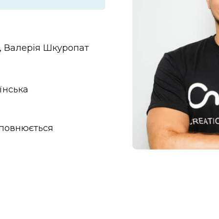
, Валерія Шкуропат
аїнська
оповнюється