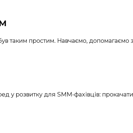
MM
був таким простим. Навчаємо, допомагаємо 
д у розвитку для SMM-фахівців: прокачати с