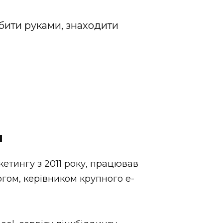
обити руками, знаходити
м
кетингу з 2011 року, працював
гом, керівником крупного e-