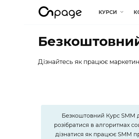
Перейти
КУРСИ
К
до
вмісту
Безкоштовни
Дізнайтесь як працює маркетин
Безкоштовний Курс SMM дл
розібратися в алгоритмах с
дізнатися як працює SMM пр