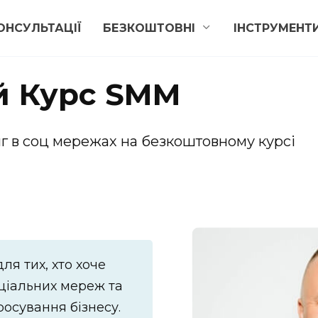
ОНСУЛЬТАЦІЇ
БЕЗКОШТОВНІ
ІНСТРУМЕНТ
й Курс SMM
г в соц мережах на безкоштовному курсі
я тих, хто хоче
оціальних мереж та
осування бізнесу.