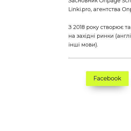
Засновник Onpage Scho
Linki.pro, агентства O
З 2018 року створює та
на західні ринки (англ
інші мови).
Facebook