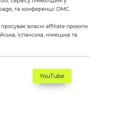
ol, сервісу лінкбілдингу
npage, та конференції DMC.
 просуває власні affiliate проєкти
ійська, іспанська, німецька та
YouTube