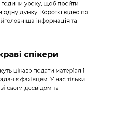
3 години уроку, щоб пройти
и одну думку. Короткі відео по
найголовніша інформація та
краві спікери
жуть цікаво подати матеріал і
дач є фахівцем. У нас тільки
 зі своїм досвідом та