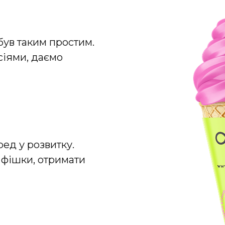
був таким простим.
сіями, даємо
ед у розвитку.
і фішки, отримати