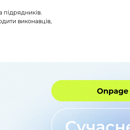
а підрядників.
одити виконавців,