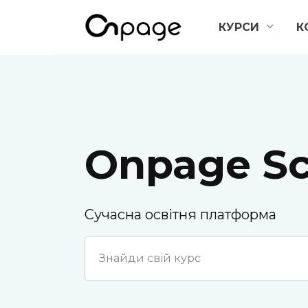
Перейти
КУРСИ
К
до
вмісту
Onpage Sc
Сучасна освітня платформа