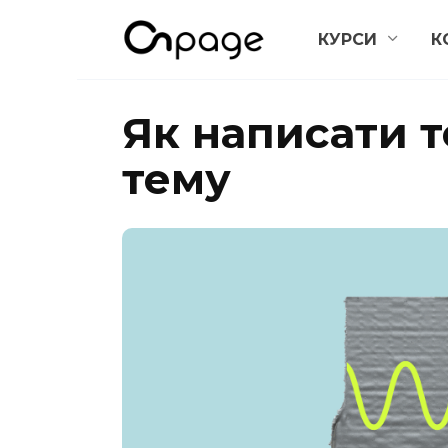
Перейти
КУРСИ
К
до
вмісту
Як написати т
тему