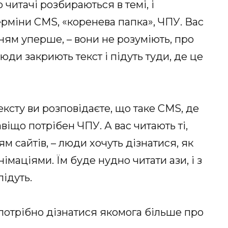
 читачі розбираються в темі, і
рміни CMS, «коренева папка», ЧПУ. Вас
анням уперше, – вони не розуміють, про
ди закриють текст і підуть туди, де це
ексту ви розповідаєте, що таке CMS, де
віщо потрібен ЧПУ. А вас читають ті,
м сайтів, – люди хочуть дізнатися, як
імаціями. Їм буде нудно читати ази, і з
ідуть.
потрібно дізнатися якомога більше про