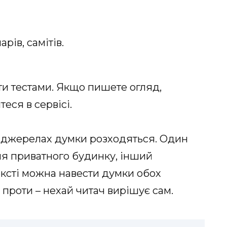
рів, самітів.
ти тестами. Якщо пишете огляд,
теся в сервісі.
их джерелах думки розходяться. Один
ля приватного будинку, інший
тексті можна навести думки обох
і проти – нехай читач вирішує сам.