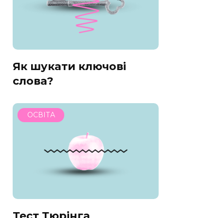
Як шукати ключові
слова?
ОСВІТА
Тест Тюрінга