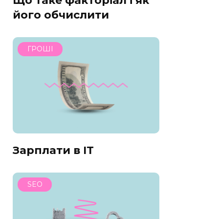
Що таке факторіал і як
його обчислити
ГРОШІ
Зарплати в IT
SEO