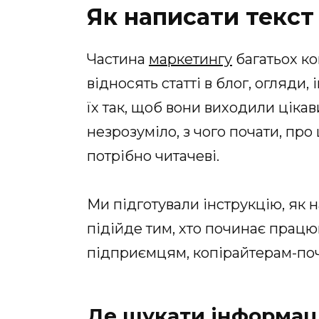
Як написати текст
Частина
маркетингу
багатьох ко
відносять статті в блог, огляди, 
їх так, щоб вони виходили ціка
незрозуміло, з чого почати, про 
потрібно читачеві.
Ми підготували інструкцію, як н
підійде тим, хто починає працю
підприємцям, копірайтерам-поч
Де шукати інформац