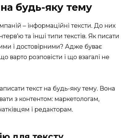
 на будь-яку тему
мпаній – інформаційні тексти. До них
інтерв’ю та інші типи текстів. Як писати
вими і достовірними? Адже буває
що варто розповісти і що взагалі не
аписати текст на будь-яку тему. Вона
вати з контентом: маркетологам,
атківцям і редакторам.
ію для тексту