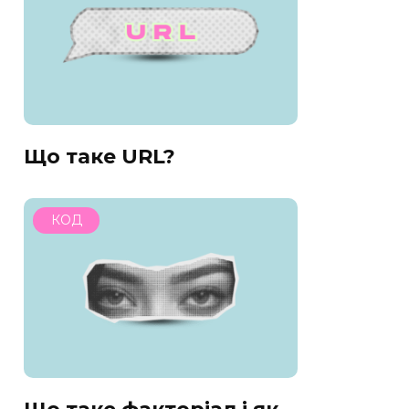
Що таке URL?
КОД