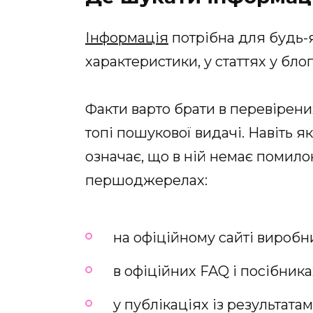
Інформація
потрібна для будь-я
характеристики, у статтях у блог
Факти варто брати в перевірен
топі пошукової видачі. Навіть я
означає, що в ній немає помило
першоджерелах:
на офіційному сайті виробн
в офіційних FAQ і посібника
у публікаціях із результат