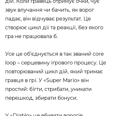
дій. Коли гравець отримує очки, чує
звук влучання чи бачить, як ворог
падає, він відчуває результат. Це
створює цикл дії та реакції, без якого
гра не працювала б.
Усе це об’єднується в так званий core
loop – серцевину ігрового процесу. Це
повторюваний цикл дій, який тримає
гравця в грі. У «Super Mario» він
простий: бігти, стрибати, уникати
перешкод, збирати бонуси.
У «Diablo» це вбивати ворогів,