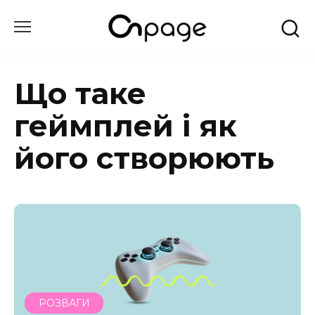
Перейти
до
вмісту
Що таке
геймплей і як
його створюють
РОЗВАГИ