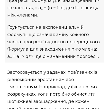
прогресії. Формула для знаходження n-
го члена: aₙ = a₁ + (n − 1)·d, де d – різниця
між членами.
Ґрунтується на експоненціальній
формулі, що означає зміну кожного
члена прогресії відносно попереднього.
Формула для знаходження n-го члена:
aₙ = a₁ × qⁿ⁻¹, де q – знаменник прогресії.
Застосовується у задачах, пов’язаних із
рівномірним зростанням або
зменшенням. Наприклад, у фінансових
розрахунках, коли потрібно обчислити
щотижневі заощадження, де кожен
новий внесок зростає на однакову суму.