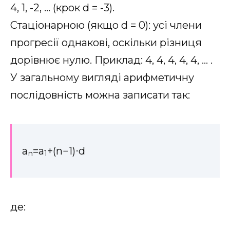
4, 1, -2, … (крок d = -3).
Стаціонарною (якщо d = 0): усі члени
прогресії однакові, оскільки різниця
дорівнює нулю. Приклад: 4, 4, 4, 4, 4, … .
У загальному вигляді арифметичну
послідовність можна записати так:
a
=a
+(n−1)⋅d
n
1
де: