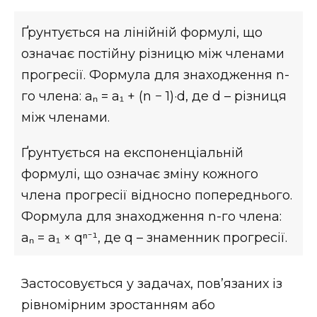
Ґрунтується на лінійній формулі, що
означає постійну різницю між членами
прогресії. Формула для знаходження n-
го члена: aₙ = a₁ + (n − 1)·d, де d – різниця
між членами.
Ґрунтується на експоненціальній
формулі, що означає зміну кожного
члена прогресії відносно попереднього.
Формула для знаходження n-го члена:
aₙ = a₁ × qⁿ⁻¹, де q – знаменник прогресії.
Застосовується у задачах, пов’язаних із
рівномірним зростанням або