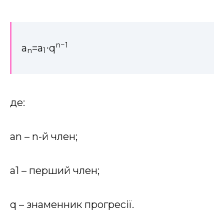
n−1
a
=a
⋅q
n
1
де:
an – n-й член;
a1 – перший член;
q – знаменник прогресії.