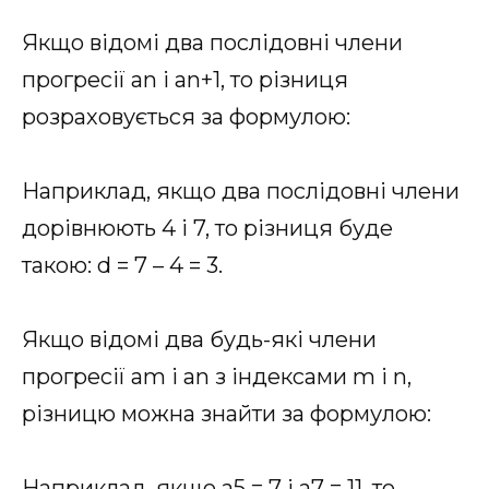
Якщо відомі два послідовні члени
прогресії an і an+1, то різниця
розраховується за формулою:
Наприклад, якщо два послідовні члени
дорівнюють 4 і 7, то різниця буде
такою: d = 7 – 4 = 3.
Якщо відомі два будь-які члени
прогресії am і an з індексами m і n,
різницю можна знайти за формулою:
Наприклад, якщо a5 = 7 і a7 = 11, то