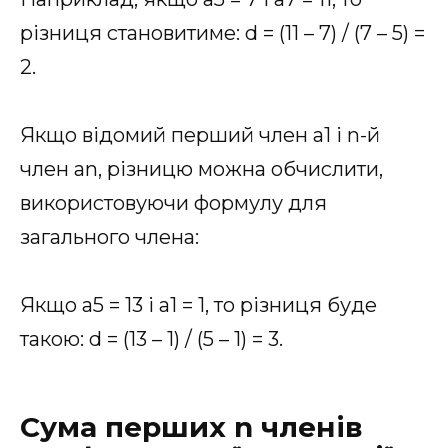
різниця становитиме: d = (11 – 7) / (7 – 5) =
2.
Якщо відомий перший член a1 і n-й
член an, різницю можна обчислити,
використовуючи формулу для
загального члена:
Якщо a5 = 13 і a1 = 1, то різниця буде
такою: d = (13 – 1) / (5 – 1) = 3.
Сума перших n членів