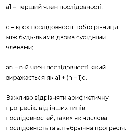
a1 – перший член послідовності;
d – крок послідовності, тобто різниця
між будь-якими двома сусідніми
членами;
an – n-й член послідовності, який
виражається як a1 + (n – 1)d.
Важливо відрізняти арифметичну
прогресію від інших типів
послідовностей, таких як числова
послідовність та алгебраїчна прогресія.