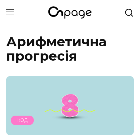
Перейти
до
вмісту
Арифметична
прогресія
КОД