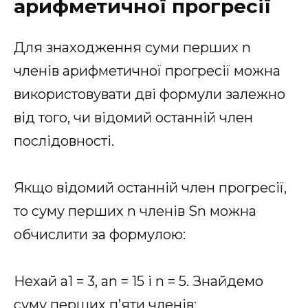
арифметичної прогресії
Для знаходження суми перших n
членів арифметичної прогресії можна
використовувати дві формули залежно
від того, чи відомий останній член
послідовності.
Якщо відомий останній член прогресії,
то суму перших n членів Sn можна
обчислити за формулою:
Нехай a1 = 3, an = 15 і n = 5. Знайдемо
суму перших п’яти членів: