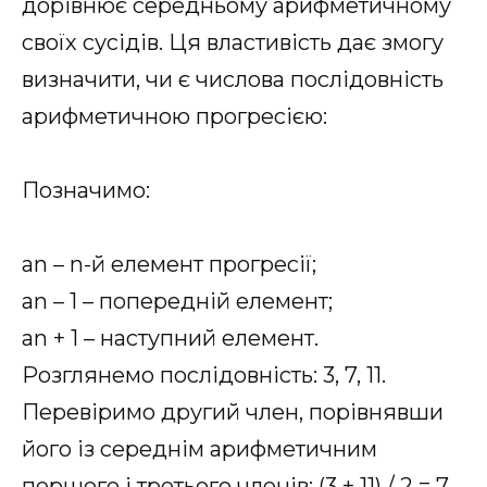
дорівнює середньому арифметичному
своїх сусідів. Ця властивість дає змогу
визначити, чи є числова послідовність
арифметичною прогресією:
Позначимо:
an – n-й елемент прогресії;
an – 1 – попередній елемент;
an + 1 – наступний елемент.
Розглянемо послідовність: 3, 7, 11.
Перевіримо другий член, порівнявши
його із середнім арифметичним
першого і третього членів: (3 + 11) / 2 = 7.