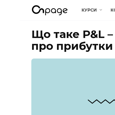
Перейти
КУРСИ
К
до
вмісту
Що таке P&L –
про прибутки