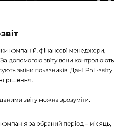
звіт
ики компаній, фінансові менеджери,
и. За допомогою звіту вони контролюють
сують зміни показників. Дані PnL-звіту
ні рішення.
 даними звіту можна зрозуміти:
 компанія за обраний період – місяць,