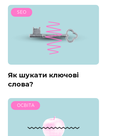
SEO
Як шукати ключові
слова?
ОСВІТА