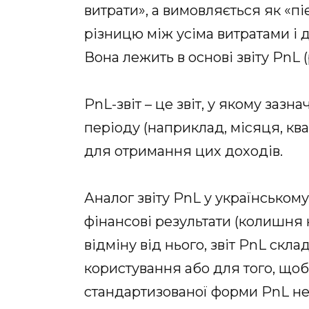
витрати», а вимовляється як «пі
різницю між усіма витратами і 
Вона лежить в основі звіту PnL (
PnL-звіт – це звіт, у якому заз
періоду (наприклад, місяця, квар
для отримання цих доходів.
Аналог звіту PnL у українському
фінансові результати (колишня н
відміну від нього, звіт PnL скл
користування або для того, щоб
стандартизованої форми PnL нем