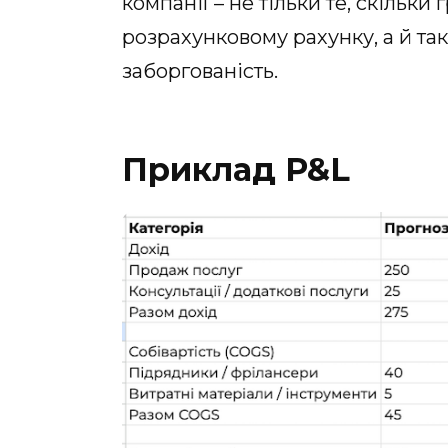
компанії – не тільки те, скільки
розрахунковому рахунку, а й та
заборгованість.
Приклад P&L