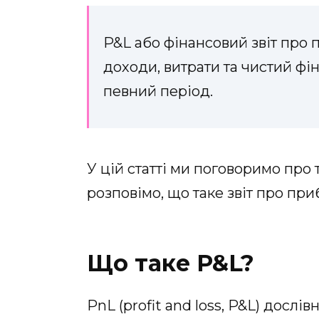
P&L або фінансовий звіт про 
доходи, витрати та чистий фі
певний період.
У цій статті ми поговоримо про 
розповімо, що таке звіт про при
Що таке P&L?
PnL (profit and loss, P&L) досл