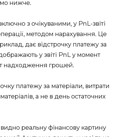
емо нижче.
включно з очікуваними, у PnL-звіті
операції, методом нарахування. Це
риклад, дає відстрочку платежу за
ідображають у звіті PnL у момент
нт надходження грошей.
очку платежу за матеріали, витрати
атеріалів, а не в день остаточних
и видно реальну фінансову картину