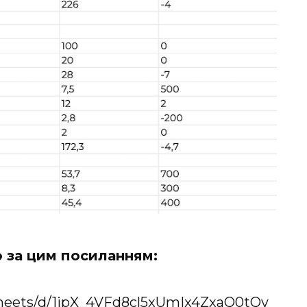
 за цим посиланням:
dsheets/d/1ipX_4VFd8cl5xUmIx4ZxaQ0tQv