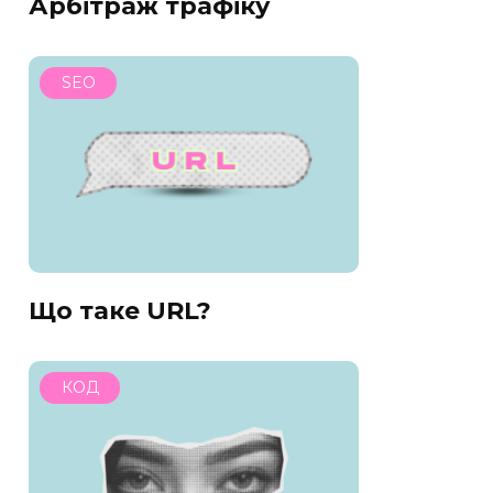
Арбітраж трафіку
SEO
Що таке URL?
КОД