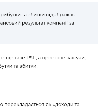
прибутки та збитки відображає
нансовий результат компанії за
те, що таке P&L, а простіше кажучи,
бутки та збитки.
івно перекладається як «доходи та