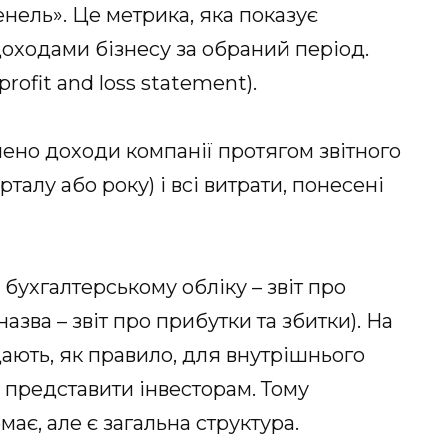
енель». Це метрика, яка показує
доходами бізнесу за обраний період.
profit and loss statement).
начено доходи компанії протягом звітного
талу або року) і всі витрати, понесені
 бухгалтерському обліку – звіт про
азва – звіт про прибутки та збитки). На
адають, як правило, для внутрішнього
 представити інвесторам. Тому
ає, але є загальна структура.