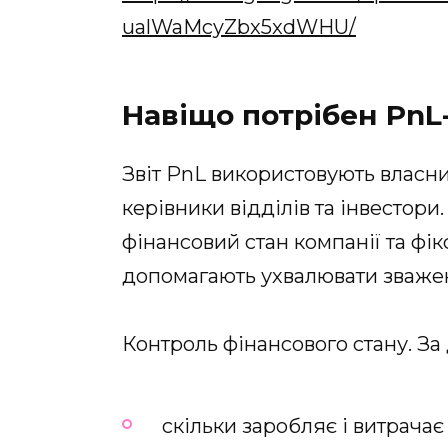
ualWaMcyZbx5xdWHU/
Навіщо потрібен PnL-
Звіт PnL використовують власн
керівники відділів та інвестор
фінансовий стан компанії та фік
допомагають ухвалювати зваже
Контроль фінансового стану. За
скільки заробляє і витрачає