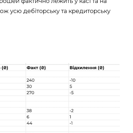
 грошей фактично лежить у касі та на
кож усю дебіторську та кредиторську