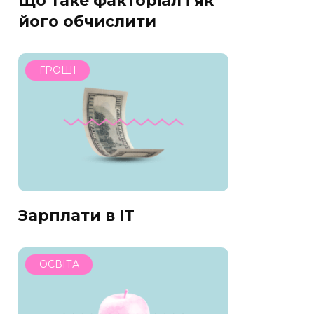
Що таке факторіал і як
його обчислити
ГРОШІ
Зарплати в IT
ОСВІТА