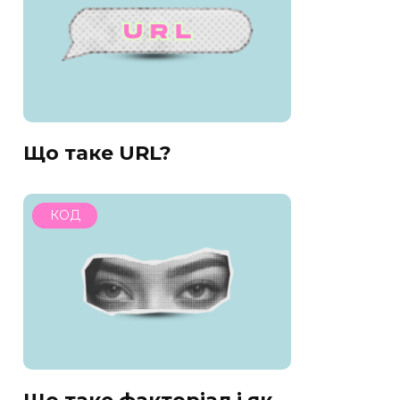
Що таке URL?
КОД