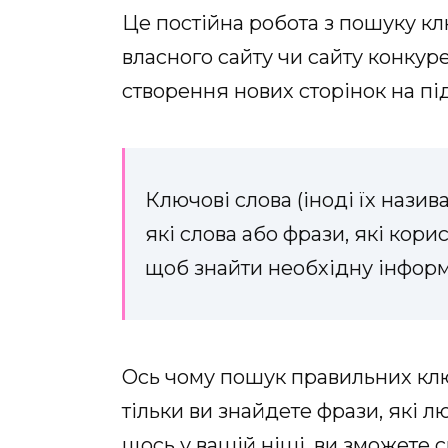
Це постійна робота з пошуку кл
власного сайту чи сайту конку
створення нових сторінок на пі
Ключові слова (іноді їх назив
які слова або фрази, які кори
щоб знайти необхідну інформа
Ось чому пошук правильних клю
тільки ви знайдете фрази, які 
щось у вашій ніші, ви зможете 