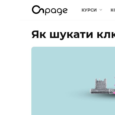
Перейти
КУРСИ
К
до
вмісту
Як шукати кл