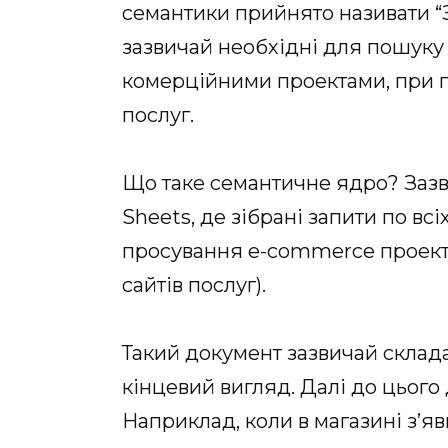
семантики прийнято називати “З
зазвичай необхідні для пошуку т
комерційними проектами, при 
послуг.
Що таке семантичне ядро? Зазв
Sheets, де зібрані запити по всі
просування e-commerce проектів
сайтів послуг).
Такий документ зазвичай склада
кінцевий вигляд. Далі до цьог
Наприклад, коли в магазині з’яв