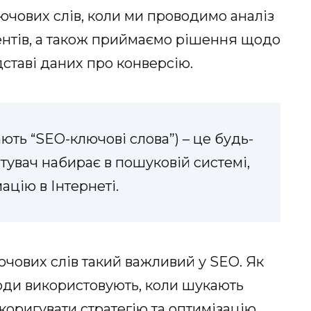
ючових слів, коли ми проводимо аналіз
рентів, а також приймаємо рішення щодо
дставі даних про конверсію.
ають “SEO-ключові слова”) – це будь-
стувач набирає в пошуковій системі,
цію в Інтернеті.
чових слів такий важливий у SEO. Як
люди використовують, коли шукають
скоригувати стратегію та оптимізацію