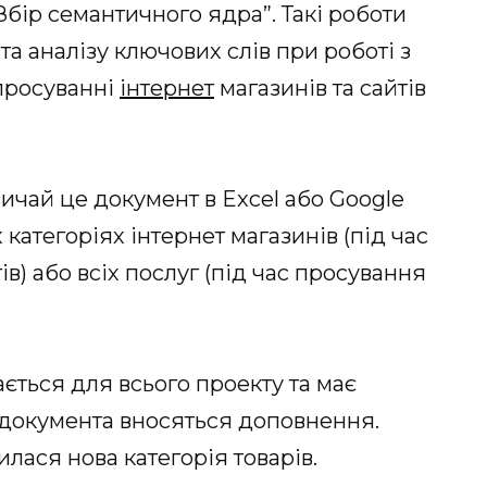
бір семантичного ядра”. Такі роботи
а аналізу ключових слів при роботі з
просуванні
інтернет
магазинів та сайтів
ичай це документ в Excel або Google
х категоріях інтернет магазинів (під час
) або всіх послуг (під час просування
ється для всього проекту та має
о документа вносяться доповнення.
илася нова категорія товарів.