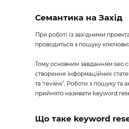
Семантика на Захід
При роботі із західними проект
проводиться з пошуку ключових 
Тому основним завданням seo сп
створення інформаційних статей, 
та ‘review’. Роботи з пошуку та 
прийнято називати keyword rese
Що таке keyword res