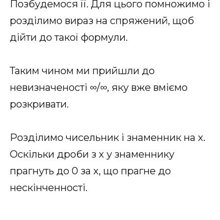
Позбудемося її. Для цього помножимо і
розділимо вираз на спряжений, щоб
дійти до такої формули.
Таким чином ми прийшли до
невизначеності ∞/∞, яку вже вміємо
розкривати.
Розділимо чисельник і знаменник на x.
Оскільки дроби з x у знаменнику
прагнуть до 0 за x, що прагне до
нескінченності.