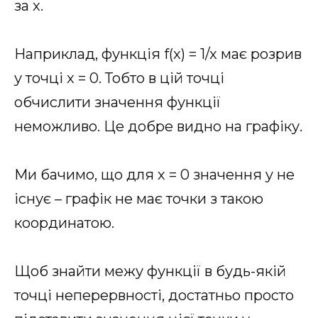
за x.
Наприклад, функція f(x) = 1/x має розрив
у точці x = 0. Тобто в цій точці
обчислити значення функції
неможливо. Це добре видно на графіку.
Ми бачимо, що для х = 0 значення y не
існує – графік не має точки з такою
координатою.
Щоб знайти межу функції в будь-якій
точці неперервності, достатньо просто