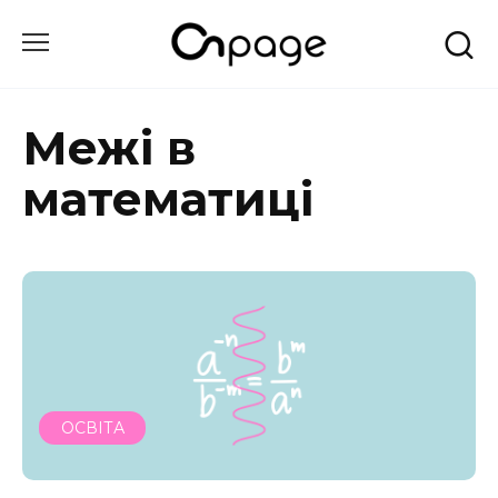
Перейти
до
вмісту
Межі в
математиці
ОСВІТА