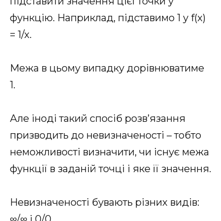
підставити значення цієї точки у
функцію. Наприклад, підставимо 1 у f(x)
= 1/x.
Межа в цьому випадку дорівнюватиме
1.
Але іноді такий спосіб розв’язання
призводить до невизначеності – тобто
неможливості визначити, чи існує межа
функції в заданій точці і яке її значення.
Невизначеності бувають різних видів:
∞/∞ і 0/0.