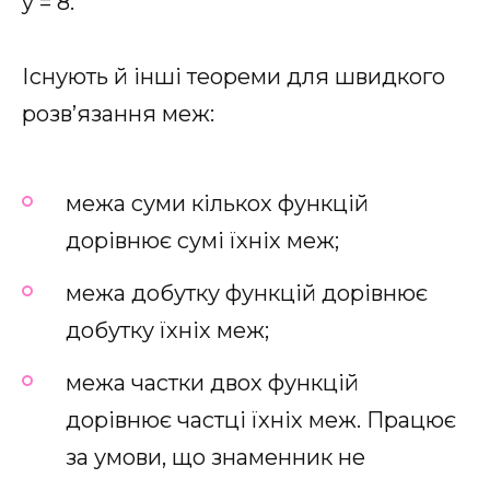
y = 8.
Існують й інші теореми для швидкого
розв’язання меж:
межа суми кількох функцій
дорівнює сумі їхніх меж;
межа добутку функцій дорівнює
добутку їхніх меж;
межа частки двох функцій
дорівнює частці їхніх меж. Працює
за умови, що знаменник не