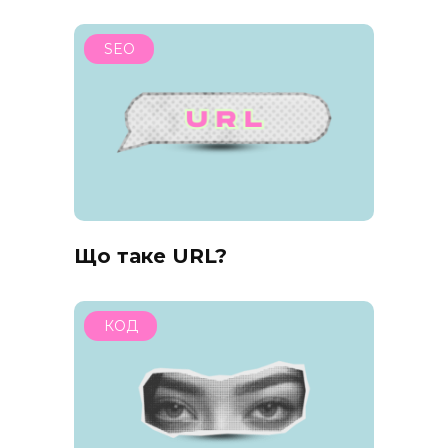
SEO
Що таке URL?
КОД