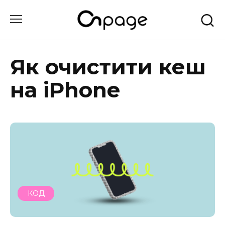
Перейти
до
вмісту
Як очистити кеш
на iPhone
КОД