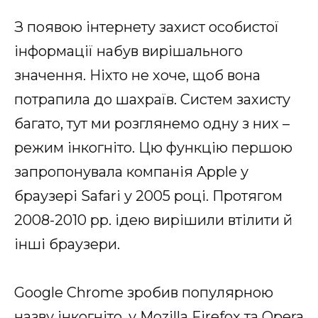
З появою інтернету захист особистої
інформації набув вирішального
значення. Ніхто не хоче, щоб вона
потрапила до шахраїв. Систем захисту
багато, тут ми розглянемо одну з них –
режим інкогніто. Цю функцію першою
запропонувала компанія Apple у
браузері Safari у 2005 році. Протягом
2008-2010 рр. ідею вирішили втілити й
інші браузери.
Google Chrome зробив популярною
назву інкогніто, у Mozilla Firefox та Opera