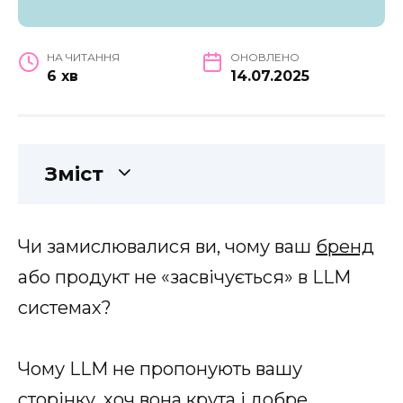
НА ЧИТАННЯ
ОНОВЛЕНО
6 хв
14.07.2025
Зміст
Чи замислювалися ви, чому ваш
бренд
або продукт не «засвічується» в LLM
системах?
Чому LLM не пропонують вашу
сторінку, хоч вона крута і добре