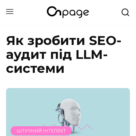
Перейти
до
вмісту
Як зробити SEO-
аудит під LLM-
системи
ШТУЧНИЙ ІНТЕЛЕКТ