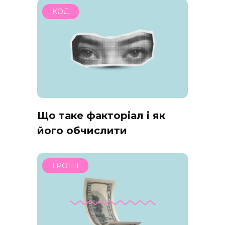
КОД
Що таке факторіал і як
його обчислити
ГРОШІ