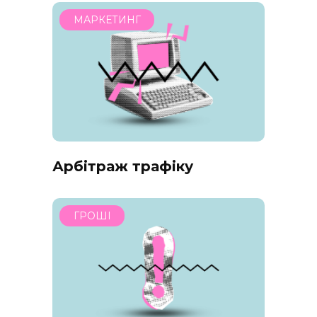
МАРКЕТИНГ
Арбітраж трафіку
ГРОШІ