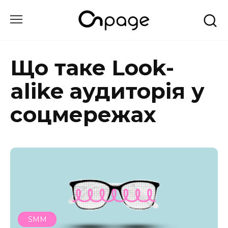
Перейти
до
вмісту
Що таке Look-
alike аудиторія у
соцмережах
SMM