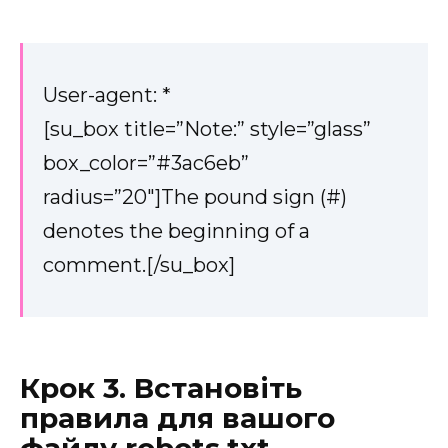
User-agent: *
[su_box title=”Note:” style=”glass”
box_color=”#3ac6eb”
radius=”20″]The pound sign (#)
denotes the beginning of a
comment.[/su_box]
Крок 3. Встановіть
правила для вашого
файлу robots.txt