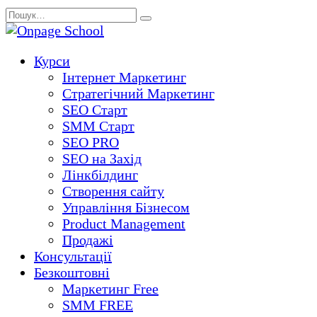
Перейти
Search
до
for:
вмісту
Курси
Інтернет Маркетинг
Стратегічний Маркетинг
SEO Старт
SMM Старт
SEO PRO
SEO на Захід
Лінкбілдинг
Створення сайту
Управління Бізнесом
Product Management
Продажі
Консультації
Безкоштовні
Маркетинг Free
SMM FREE