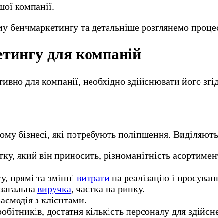
шої компанії.
 бенчмаркетингу та детальніше розглянемо процес
тингу для компаній
но для компанії, необхідно здійснювати його згід
ому бізнесі, які потребують поліпшення. Виділяють
утку, який він приносить, різноманітність асортиме
ту, прямі та змінні
витрати
на реалізацію і просуван
 загальна
виручка
, частка на ринку.
заємодія з клієнтами.
робітників, достатня кількість персоналу для здійс