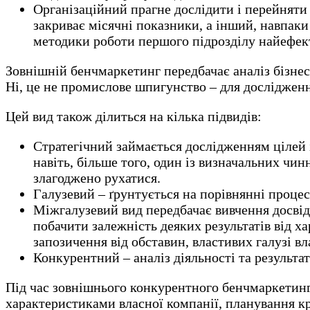
Організаційний прагне дослідити і перейняти 
закриває місячні показники, а інший, навпаки
методики роботи першого підрозділу найефекти
Зовнішній бенчмаркетинг передбачає аналіз бізнес
Ні, це не промислове шпигунство – для дослідженн
Цей вид також ділиться на кілька підвидів:
Стратегічний займається дослідженням цілей і
навіть, більше того, один із визначальних чин
злагоджено рухатися.
Галузевий – ґрунтується на порівнянні процесів
Міжгалузевий вид передбачає вивчення досвід
побачити залежність деяких результатів від ха
запозичення від обставин, властивих галузі вл
Конкурентний – аналіз діяльності та результа
Під час зовнішнього конкурентного бенчмаркетингу
характеристиками власної компанії, планування кр