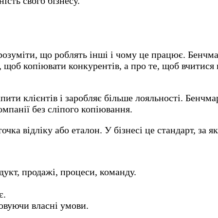
сть свого бізнесу.
 розуміти, що роблять інші і чому це працює. Бенчм
, щоб копіювати конкурентів, а про те, щоб вчитися 
пити клієнтів і заробляє більше лояльності. Бенчма
компанії без сліпого копіювання.
чка відліку або еталон. У бізнесі це стандарт, за я
укт, продажі, процеси, команду.
є.
ховуючи власні умови.