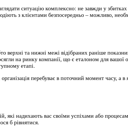
лядати ситуацію комплексно: не завжди у збитках к
аємодіють з клієнтами безпосередньо – можливо, нео
то верхні та нижні межі відібраних раніше показни
сягли на ринку компанії, що є еталоном для вашої о
тупному етапі.
а організація перебуває в поточний момент часу, а в 
, які надихають вас своїми успіхами або процесами.
ося б рівнятися.