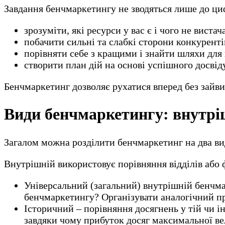
Завдання бенчмаркетингу не зводяться лише до ци
зрозуміти, які ресурси у вас є і чого не вистач
побачити сильні та слабкі сторони конкуренті
порівняти себе з кращими і знайти шляхи для
створити план дій на основі успішного досвід
Бенчмаркетинг дозволяє рухатися вперед без зайвих
Види бенчмаркетингу: внутрі
Загалом можна розділити бенчмаркетинг на два вид
Внутрішній використовує порівняння відділів або ф
Універсальний (загальний) внутрішній бенчмарк
бенчмаркетингу? Організувати аналогічний пр
Історичний – порівняння досягнень у тій чи ін
завдяки чому прибуток досяг максимальної ве