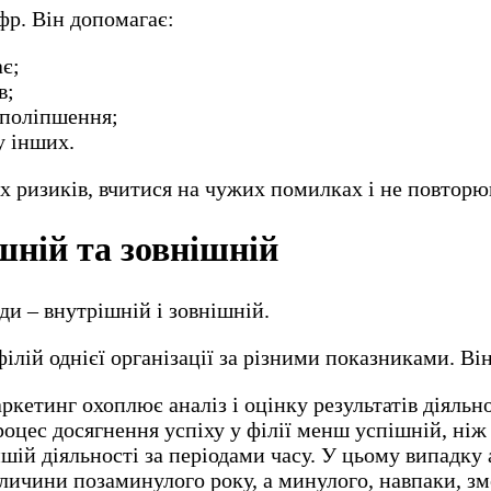
фр. Він допомагає:
ає;
в;
 поліпшення;
у інших.
 ризиків, вчитися на чужих помилках і не повторюва
шній та зовнішній
и – внутрішній і зовнішній.
ілій однієї організації за різними показниками. Він
етинг охоплює аналіз і оцінку результатів діяльнос
оцес досягнення успіху у філії менш успішній, ніж
шій діяльності за періодами часу. У цьому випадку 
личини позаминулого року, а минулого, навпаки, з