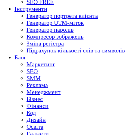
SEO FREE
Інструменти
Генератор портрета клієнта
Генератор UTM-міток
Генератор паролів
Компресор зображень
Зміна регістра
Підрахунок кількості слів та символів
Блог
Маркетинг
SEO
SMM
Реклама
Менеджмент
Бізнес
Фінанси
Код
Дизайн
Освіта
Гаджети