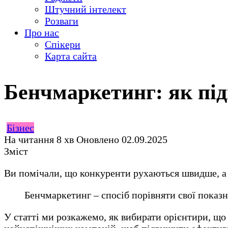
Штучний інтелект
Розваги
Про нас
Спікери
Карта сайта
Бенчмаркетинг: як під
Бізнес
На читання
8 хв
Оновлено
02.09.2025
Зміст
Ви помічали, що конкуренти рухаються швидше, а 
Бенчмаркетинг – спосіб порівняти свої показн
У статті ми розкажемо, як вибирати орієнтири, що