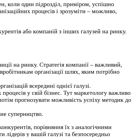
ен, коли один підрозділ, приміром, успішно
анізаційних процесів і зрозуміти – можливо,
урентів або компаній з інших галузей на ринку.
иції на ринку. Стратегія компанії – важливий,
півробітникам організації шлях, яким потрібно
рганізацій всередині однієї галузі.
процесів у свій бізнес. Тут маркетологу важливо
а потім прогнозувати можливість успіху методик до
вне суперництво.
конкурентів, порівняння їх з аналогічними
 лідерів у вашій галузі та безпосередньо