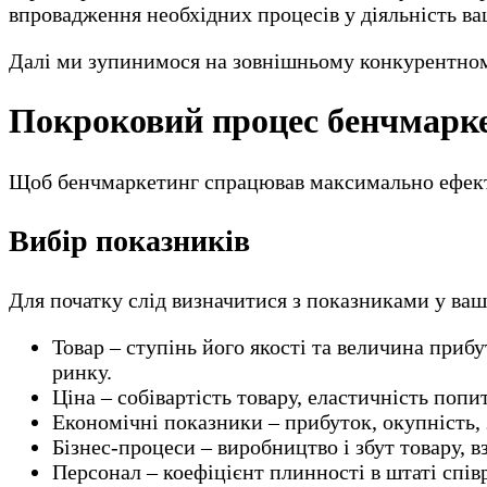
впровадження необхідних процесів у діяльність ва
Далі ми зупинимося на зовнішньому конкурентному
Покроковий процес бенчмарке
Щоб бенчмаркетинг спрацював максимально ефектив
Вибір показників
Для початку слід визначитися з показниками у ваш
Товар – ступінь його якості та величина приб
ринку.
Ціна – собівартість товару, еластичність попи
Економічні показники – прибуток, окупність,
Бізнес-процеси – виробництво і збут товару, в
Персонал – коефіцієнт плинності в штаті спів