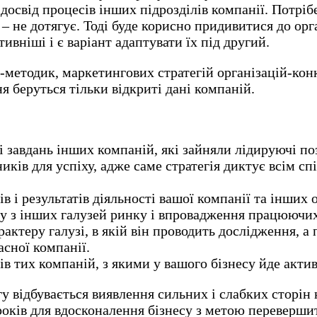
досвід процесів інших підрозділів компанії. Потріб
 – не дотягує. Тоді буде корисно придивитися до орг
вніші і є варіант адаптувати їх під другий.
-методик, маркетингових стратегій організацій-конк
я беруться тільки відкриті дані компаній.
 завдань інших компаній, які зайняли лідируючі поз
ників для успіху, адже саме стратегія диктує всім с
 і результатів діяльності вашої компанії та інших о
у з інших галузей ринку і впровадження працюючих 
рактеру галузі, в якій він проводить дослідження, 
асної компанії.
тів тих компаній, з якими у вашого бізнесу йде акти
 відбувається виявлення сильних і слабких сторін 
оків для вдосконалення бізнесу з метою перевершити