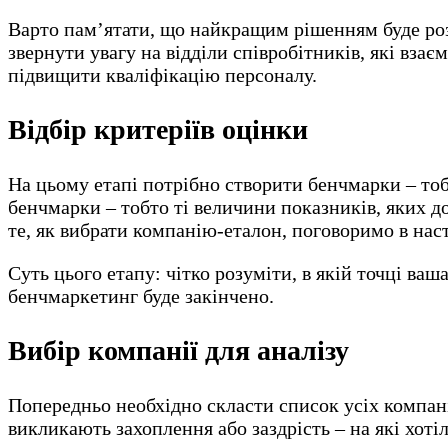
Варто пам’ятати, що найкращим рішенням буде розг
звернути увагу на відділи співробітників, які вз
підвищити кваліфікацію персоналу.
Відбір критеріїв оцінки
На цьому етапі потрібно створити бенчмарки – тоб
бенчмарки – тобто ті величини показників, яких до
те, як вибрати компанію-еталон, поговоримо в нас
Суть цього етапу: чітко розуміти, в якій точці ваш
бенчмаркетинг буде закінчено.
Вибір компанії для аналізу
Попередньо необхідно скласти список усіх компаній
викликають захоплення або заздрість – на які хотіл