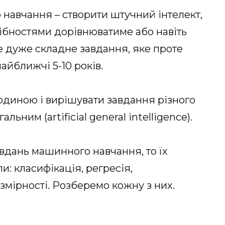
навчання – створити штучний інтелект,
дібностями дорівнюватиме або навіть
 дуже складне завдання, яке проте
айближчі 5-10 років.
людиною і вирішувати завдання різного
льним (artificial general intelligence).
вдань машинного навчання, то їх
и: класифікація, регресія,
змірності. Розберемо кожну з них.