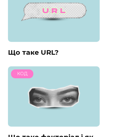
Що таке URL?
КОД