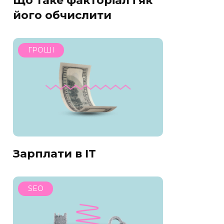
Що таке факторіал і як
його обчислити
ГРОШІ
Зарплати в IT
SEO