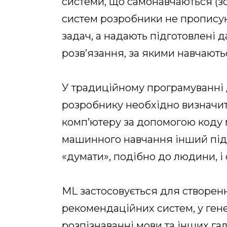
системи, що самонавчаються (з
систем розробники не прописую
задач, а надають підготовлені д
розв’язання, за якими навчают
У традиційному програмуванні д
розробнику необхідно визначит
комп’ютеру за допомогою коду 
машинного навчання інший під
«думати», подібно до людини, і
ML застосовується для створенн
рекомендаційних систем, у гене
розпізнаванні мови та інших га