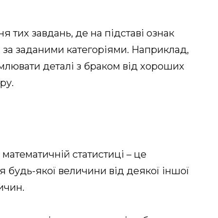
 тих завдань, де на підставі ознак
х за заданими категоріями. Наприклад,
млювати деталі з браком від хороших
ру.
і математичній статистиці – це
 будь-якої величини від деякої іншої
ичин.