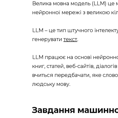
Велика мовна модель (LLM) це 
нейронної мережі з великою кіл
LLM – це тип штучного інтелекту
генерувати
текст
.
LLM працює на основі нейронної
книг, статей, веб-сайтів, діалогі
вчиться передбачати, яке слово 
людську мову.
Завдання машинно