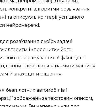
окрема,
нейромережі
). Для таких
ть конкретні алгоритми розв’язання
ані та описують критерії успішного
ься нейромережі.
ля розв’язання якоїсь задачі
и алгоритм і «пояснити» його
мовою програмування. У фахівців з
хід: вони намагаються навчити машину
 самій знаходити рішення.
я безпілотних автомобілів і
рації зображень за текстовим описом,
лузях науки. Ви напевно чули про