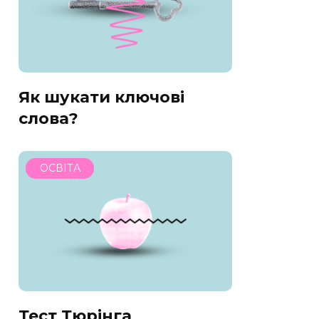
Як шукати ключові
слова?
ОСВІТА
Тест Тюрінга