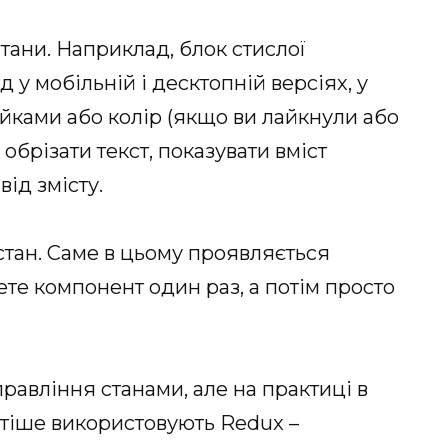
стани. Наприклад, блок стислої
 у мобільній і десктопній версіях, у
йками або колір (якщо ви лайкнули або
 обрізати текст, показувати вміст
ід змісту.
 стан. Саме в цьому проявляється
шете компонент один раз, а потім просто
управління станами, але на практиці в
стіше використовують Redux –