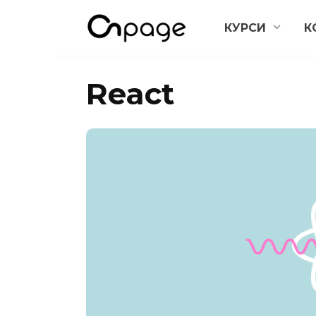
Перейти
КУРСИ
К
до
вмісту
React