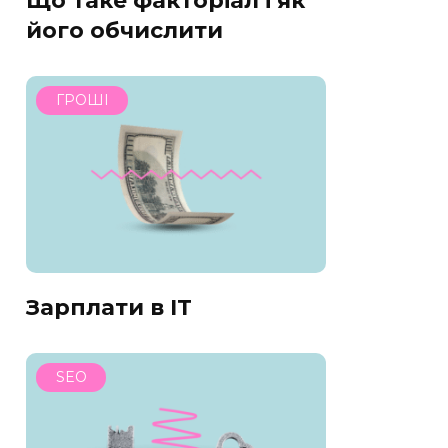
Що таке факторіал і як
його обчислити
ГРОШІ
Зарплати в IT
SEO