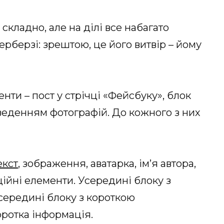
 складно, але на ділі все набагато
рберзі: зрештою, це його витвір – йому
нти – пост у стрічці «Фейсбуку», блок
виведенням фотографій. До кожного з них
екст
, зображення, аватарка, ім’я автора,
ційні елементи. Усередині блоку з
всередині блоку з короткою
оротка інформація.