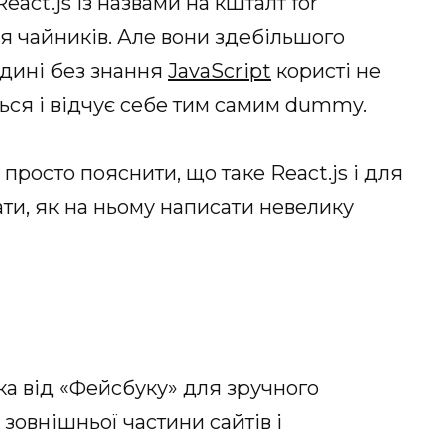
React.js із назвами на кшталт for
ля чайників. Але вони здебільшого
юдині без знання
JavaScript
користі не
ться і відчує себе тим самим dummy.
росто пояснити, що таке React.js і для
зати, як на ньому написати невелику
тека від «Фейсбуку» для зручного
зовнішньої частини сайтів і