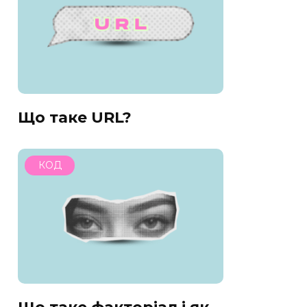
Що таке URL?
КОД