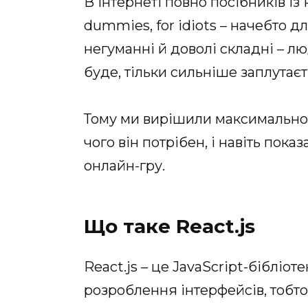
В інтернеті повно посібників із 
dummies, for idiots – начебто д
негуманні й доволі складні – л
буде, тільки сильніше заплутає
Тому ми вирішили максимально п
чого він потрібен, і навіть пока
онлайн-гру.
Що таке React.js
React.js – це JavaScript-бібліо
розроблення інтерфейсів, тобто 