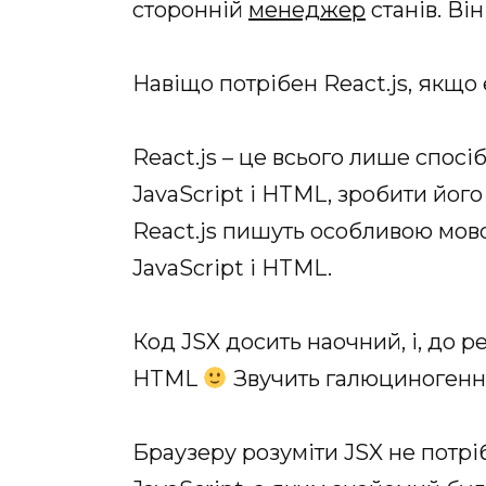
сторонній
менеджер
станів. Ві
Навіщо потрібен React.js, якщо
React.js – це всього лише спосі
JavaScript і HTML, зробити йо
React.js пишуть особливою мово
JavaScript і HTML.
Код JSX досить наочний, і, до ре
HTML
Звучить галюциногенно
Браузеру розуміти JSX не потріб