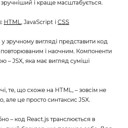
н зручніший і краще масштабується.
 є
HTML
, JavaScript і
CSS
б у зручному вигляді представити код
го повторюваним і наочним. Компоненти
ю – JSX, яка має вигляд суміші
чі, те, що схоже на HTML, – зовсім не
, але це просто синтаксис JSX.
но – код React.js транслюється в