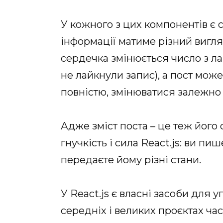
У кожного з цих компонентів є 
інформації матиме різний вигляд
сердечка змінюється число з ла
не лайкнули запис), а пост може
повністю, змінюватися залежно в
Адже зміст поста – це теж його
гнучкість і сила React.js: ви пи
передаєте йому різні стани.
У React.js є власні засоби для 
середніх і великих проєктах ча