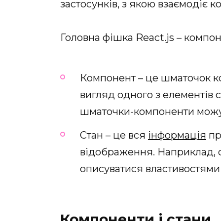
застосунків, з якою взаємодіє к
Головна фішка React.js – компон
Компонент – це шматочок ко
вигляд одного з елементів с
шматочки-компоненти можу
Стан – це вся
інформація
пр
відображення. Наприклад, 
описуватися властивостями 
Компоненти і стани