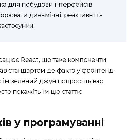
тека для побудови інтерфейсів
ворювати динамічні, реактивні та
застосунки.
працює React, що таке компоненти,
 став стандартом де-факто у фронтенд-
всім зелений джун попросять вас
осто покажіть їм цю статтю.
ків у програмуванні