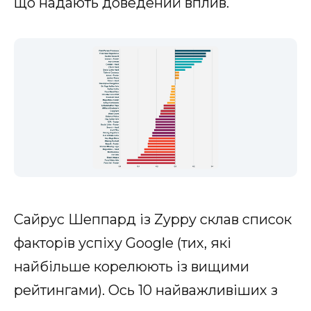
що надають доведений вплив.
Сайрус Шеппард із Zyppy склав список
факторів успіху Google (тих, які
найбільше корелюють із вищими
рейтингами). Ось 10 найважливіших з