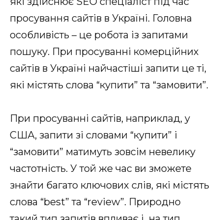
які здійснює SEO спеціаліст під час
просування сайтів в Україні. Головна
особливість – це робота із запитами
пошуку. При просуванні комерційних
сайтів в Україні найчастіші запити це ті,
які містять слова “купити” та “замовити”.
При просуванні сайтів, наприклад, у
США, запити зі словами “купити” і
“замовити” матимуть зовсім невелику
частотність. У той же час ви зможете
знайти багато ключових слів, які містять
слова “best” та “review”. Природно
такий тип запитів впливає і на тип