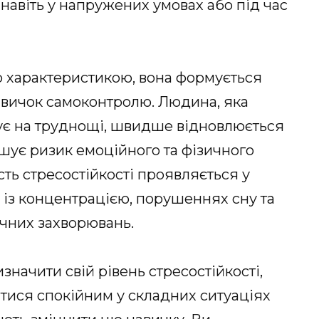
навіть у напружених умовах або під час
ю характеристикою, вона формується
навичок самоконтролю. Людина, яка
гує на труднощі, швидше відновлюється
ншує ризик емоційного та фізичного
ть стресостійкості проявляється у
 із концентрацією, порушеннях сну та
ічних захворювань.
изначити свій рівень стресостійкості,
тися спокійним у складних ситуаціях