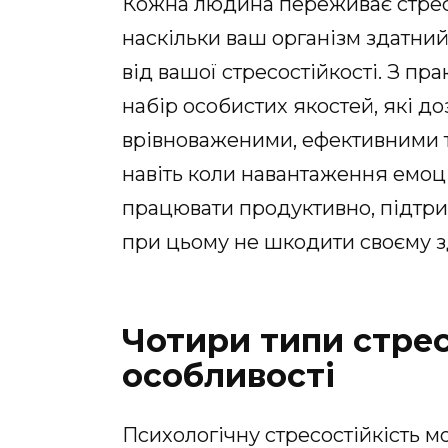
Кожна людина переживає стрес п
наскільки ваш організм здатни
від вашої стресостійкості. З пра
набір особистих якостей, які д
врівноваженими, ефективними т
навіть коли навантаження емоц
працювати продуктивно, підтри
при цьому не шкодити своєму з
Чотири типи стресо
особливості
Психологічну стресостійкість м