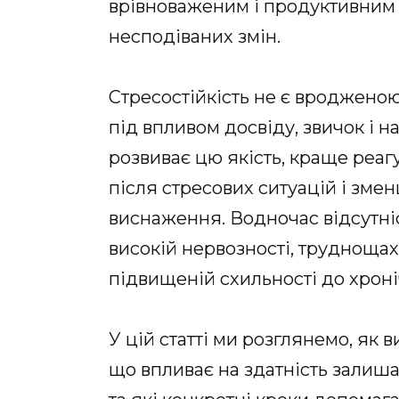
врівноваженим і продуктивним 
несподіваних змін.
Стресостійкість не є вроджено
під впливом досвіду, звичок і 
розвиває цю якість, краще реа
після стресових ситуацій і зме
виснаження. Водночас відсутніс
високій нервозності, труднощах
підвищеній схильності до хрон
У цій статті ми розглянемо, як в
що впливає на здатність залиша