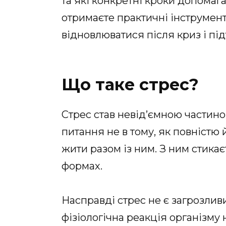
та які конкретні кроки допомаг
отримаєте практичні інструмен
відновлюватися після криз і пі
Що таке стрес?
Стрес став невід’ємною частин
питання не в тому, як повністю 
жити разом із ним. З ним стикає
формах.
Насправді стрес не є загрозли
фізіологічна реакція організму 