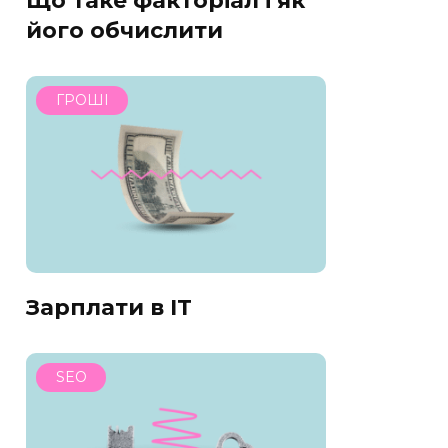
Що таке факторіал і як
його обчислити
ГРОШІ
Зарплати в IT
SEO