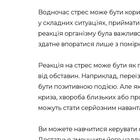
Водночас стрес може бути кори
у складних ситуаціях, приймати 
реакція організму була важлив
здатне впоратися лише з помір
Реакція на стрес може бути як 
від обставин. Наприклад, переї
бути позитивною подією. Але я
криза, хвороба близьких або пр
можуть стати серйозним наван
Ви можете навчитися керувати с
Достатньо зменшити його надл