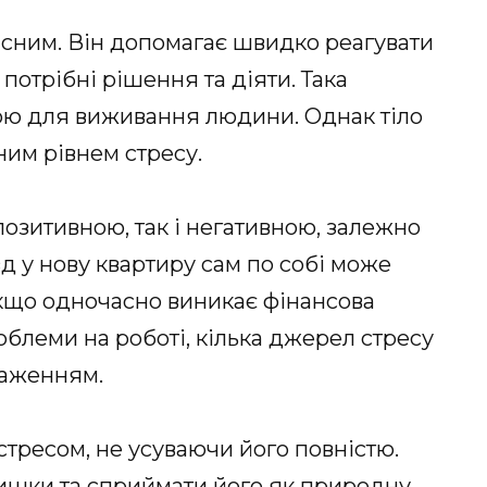
сним. Він допомагає швидко реагувати
потрібні рішення та діяти. Така
ою для виживання людини. Однак тіло
ним рівнем стресу.
позитивною, так і негативною, залежно
зд у нову квартиру сам по собі може
кщо одночасно виникає фінансова
облеми на роботі, кілька джерел стресу
таженням.
тресом, не усуваючи його повністю.
ишки та сприймати його як природну