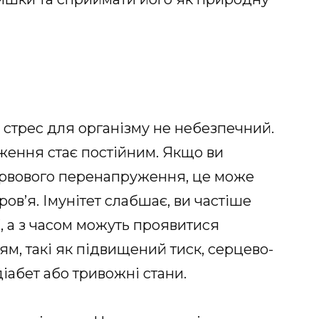
 стрес для організму не небезпечний.
ження стає постійним. Якщо ви
нервового перенапруження, це може
ов’я. Імунітет слабшає, ви частіше
ї, а з часом можуть проявитися
ям, такі як підвищений тиск, серцево-
іабет або тривожні стани.