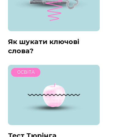
Як шукати ключові
слова?
ОСВІТА
Тест Тюрінга