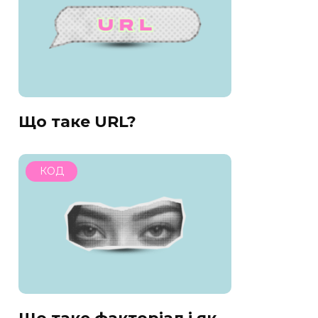
Що таке URL?
КОД