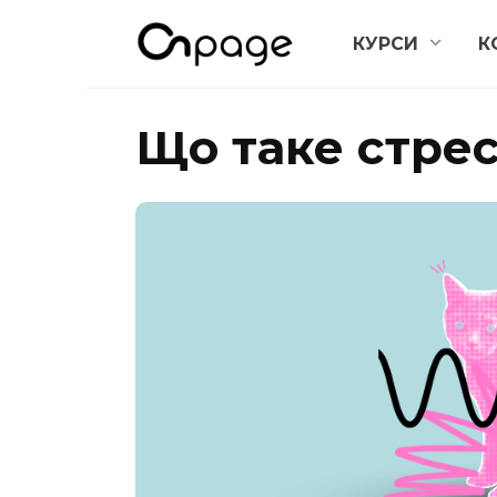
Перейти
КУРСИ
К
до
вмісту
Що таке стрес