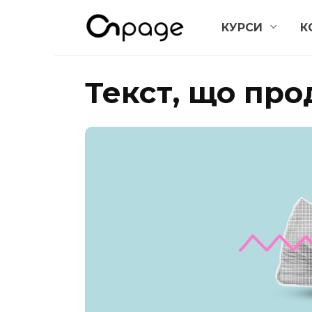
Перейти
КУРСИ
К
до
вмісту
Текст, що про