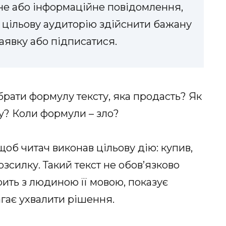
мне або інформаційне повідомлення,
 цільову аудиторію здійснити бажану
заявку або підписатися.
обрати формулу тексту, яка продасть? Як
ку? Коли формули – зло?
 щоб читач виконав цільову дію: купив,
зсилку. Такий текст не обов’язково
орить з людиною її мовою, показує
агає ухвалити рішення.