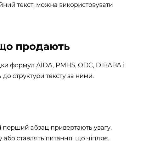
ний текст, можна використовувати
 що продають
адки формул
AIDA
, PMHS, ODC, DIBABA і
до структури тексту за ними.
к і перший абзац привертають увагу.
 або ставлять питання, що чіпляє.