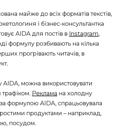
вана майже до всіх форматів текстів,
кетологиня і бізнес-консультантка
овує AIDA для постів в
Instagram
,
Іноді формулу розбивають на кілька
перших прогрівають читачів, в
кт.
лу AIDA, можна використовувати
 трафіком.
Реклама
на холодну
 за формулою AIDA, спрацьовувала
простими продуктами – наприклад,
ою, посудом.