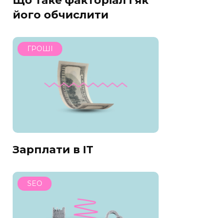
Що таке факторіал і як
його обчислити
ГРОШІ
Зарплати в IT
SEO