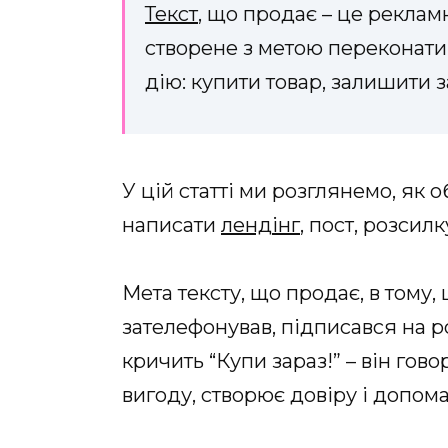
Текст
, що продає – це рекла
створене з метою переконати
дію: купити товар, залишити 
У цій статті ми розглянемо, як 
написати
лендінг
, пост, розсил
Мета тексту, що продає, в тому,
зателефонував, підписався на ро
кричить “Купи зараз!” – він гов
вигоду, створює довіру і допом