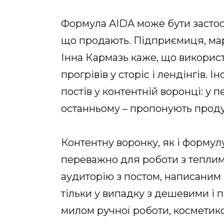
Формула AIDA може бути застосо
що продають. Підприємиця, мар
Інна Кармазь каже, що використ
прогрівів у сторіс і лендінгів. 
постів у контентній воронці: у 
останньому – пропонують проду
Контентну воронку, як і форму
переважно для роботи з теплим
аудиторію з постом, написаним
тільки у випадку з дешевими і 
милом ручної роботи, косметик