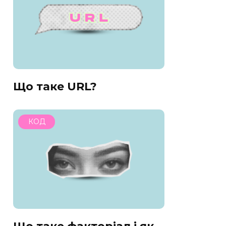
Що таке URL?
КОД