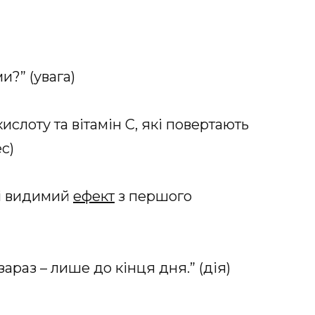
и?” (увага)
ислоту та вітамін С, які повертають
ес)
 і видимий
ефект
з першого
араз – лише до кінця дня.” (дія)