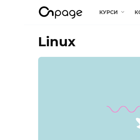
Перейти
КУРСИ
К
до
вмісту
Linux