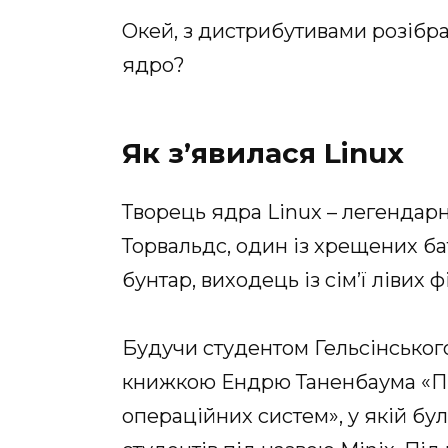
Окей, з дистрибутивами розібра
ядро?
Як з’явилася Linux
Творець ядра Linux – легендар
Торвальдс, один із хрещених бать
бунтар, виходець із сім’ї лівих 
Будучи студентом Гельсінського
книжкою Ендрю Таненбаума «Пр
операційних систем», у якій бу