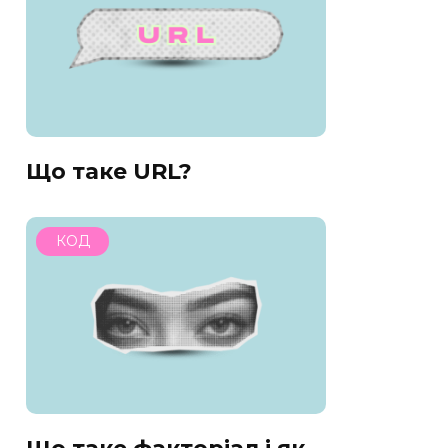
Що таке URL?
КОД