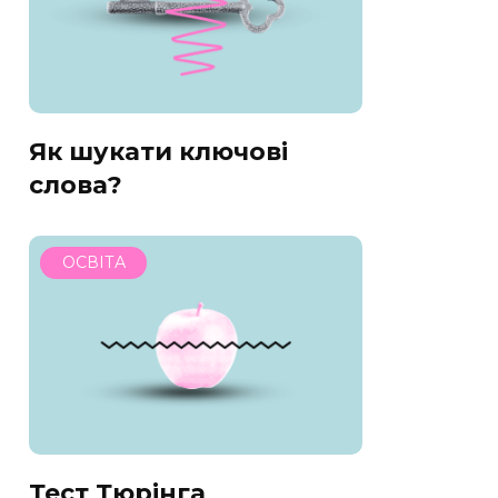
Як шукати ключові
слова?
ОСВІТА
Тест Тюрінга