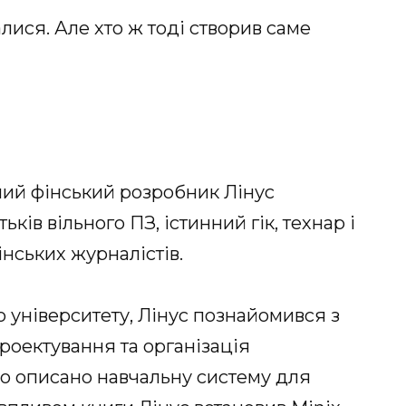
лися. Але хто ж тоді створив саме
ний фінський розробник Лінус
ків вільного ПЗ, істинний гік, технар і
фінських журналістів.
 університету, Лінус познайомився з
оектування та організація
ло описано навчальну систему для