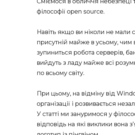
Сміємося в обличчя небезпеці 
філософії open source.
Навіть якщо ви ніколи не мали с
присутній майже в усьому, чим 
зупиниться робота серверів, бан
вийдуть з ладу майже всі розум
по всьому світу.
При цьому, на відміну від Wind
організації і розвивається нез
У статті ми зануримося у філосо
відповідь на які виклики вона з
логотип
із пінгвіном.