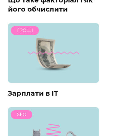
Що таке факторіал і як
його обчислити
ГРОШІ
Зарплати в IT
SEO