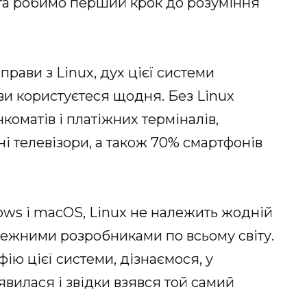
та робимо перший крок до розуміння
прави з Linux, дух цієї системи
ви користуєтеся щодня. Без Linux
коматів і платіжних терміналів,
ні телевізори, а також 70% смартфонів
ows і macOS, Linux не належить жодній
алежними розробниками по всьому світу.
фію цієї системи, дізнаємося, у
’явилася і звідки взявся той самий