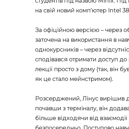
студентів під назвою Minix. Під
на свій новий комп’ютер Intel 38
За офіційною версією – через о
заточена на використання в нав
однокурсників – через відсутні
сподівався отримати доступ до 
лекції просто з дому (так, він 
як це стало мейнстримом).
Розсерджений, Лінус вирішив 
почавши з терміналу, він додава
більше відходячи від взаємодії 
безпосередньо. Поступово нав