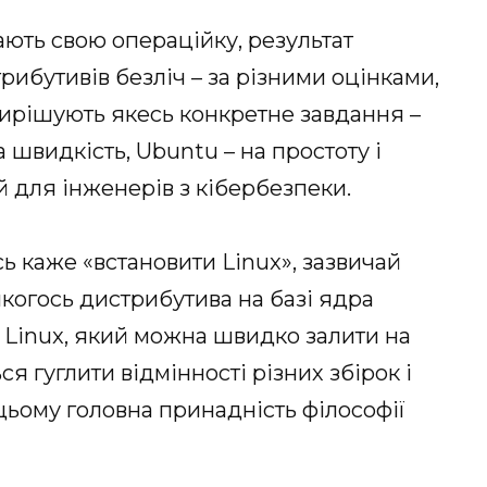
ають свою операційку, результат
ибутивів безліч – за різними оцінками,
вирішують якесь конкретне завдання –
 швидкість, Ubuntu – на простоту і
ий для інженерів з кібербезпеки.
сь каже «встановити Linux», зазвичай
якогось дистрибутива на базі ядра
у Linux, який можна швидко залити на
ся гуглити відмінності різних збірок і
цьому головна принадність філософії