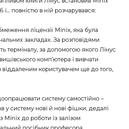
 впливом книги Лінус встановив Minix
6 і… повністю в ній розчарувався:
бмеження ліцензії Minix, яка була
чальних закладах. За розповідями
сть терміналу, за допомогою якого Лінус
вишівського комп’ютера і вивчати
був віддаленим користувачем ще до того,
доопрацювати систему самостійно –
в у систему нові й нові фішки, дедалі
з Minix до роботи із залізом
чальний посібник професора