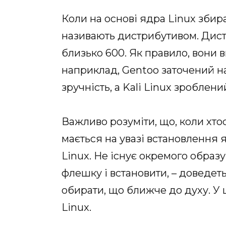
Коли на основі ядра Linux збир
називають дистрибутивом. Дистр
близько 600. Як правило, вони 
наприклад, Gentoo заточений на
зручність, а Kali Linux зроблен
Важливо розуміти, що, коли хто
мається на увазі встановлення 
Linux. Не існує окремого образ
флешку і встановити, – доведеть
обирати, що ближче до духу. У 
Linux.