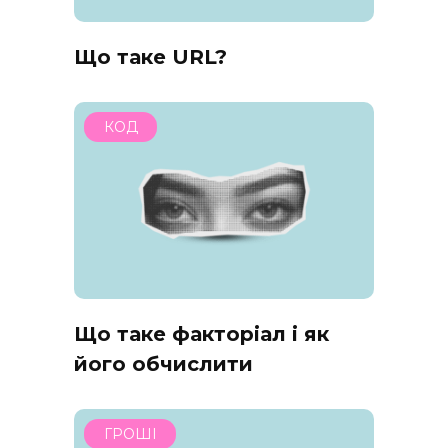
Що таке URL?
КОД
Що таке факторіал і як
його обчислити
ГРОШІ