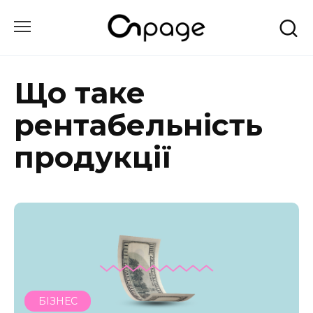
Перейти
до
вмісту
Що таке
рентабельність
продукції
БІЗНЕС