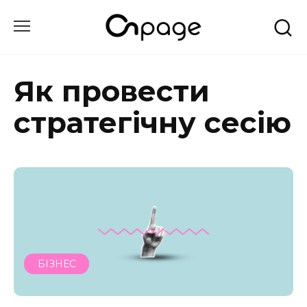
Перейти
до
вмісту
Як провести
стратегічну сесію
БІЗНЕС