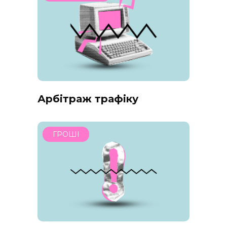
Арбітраж трафіку
ГРОШІ