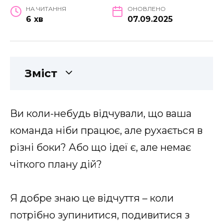
НА ЧИТАННЯ
ОНОВЛЕНО
6 хв
07.09.2025
Зміст
Ви коли-небудь відчували, що ваша
команда ніби працює, але рухається в
різні боки? Або що ідеї є, але немає
чіткого плану дій?
Я добре знаю це відчуття – коли
потрібно зупинитися, подивитися з