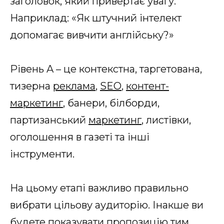
заголовок, який привертає увагу.
Наприклад: «Як штучний інтелект
допомагає вивчити англійську?»
Рівень A – це контекстна, таргетована,
тизерна
реклама
,
SEO
,
контент-
маркетинг
, банери, білборди,
партизанський
маркетинг
, листівки,
оголошення в газеті та інші
інструменти.
На цьому етапі важливо правильно
вибрати цільову аудиторію. Інакше ви
будете показувати пропозицію тим,