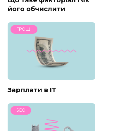
Що таке факторіал і як
його обчислити
ГРОШІ
Зарплати в IT
SEO