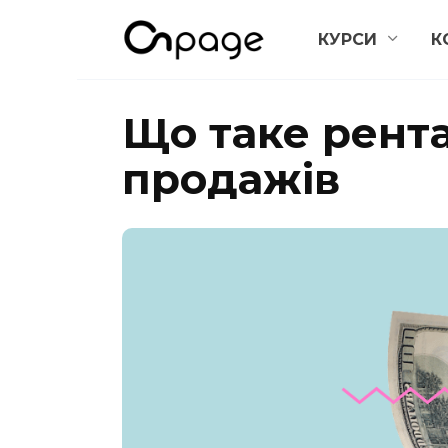
Перейти
КУРСИ
К
до
вмісту
Що таке рент
продажів