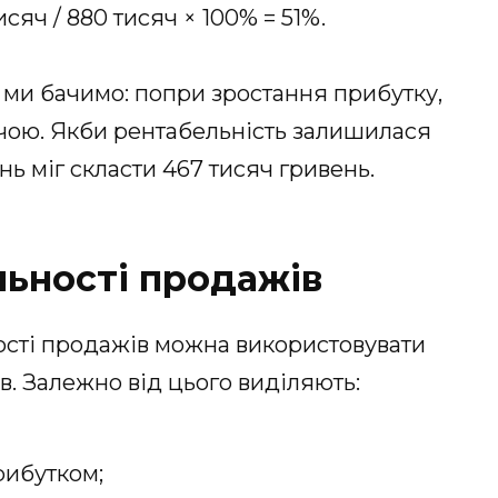
исяч / 880 тисяч × 100% = 51%.
 ми бачимо: попри зростання прибутку,
жчою. Якби рентабельність залишилася
ень міг скласти 467 тисяч гривень.
ьності продажів
ості продажів можна використовувати
в. Залежно від цього виділяють:
рибутком;