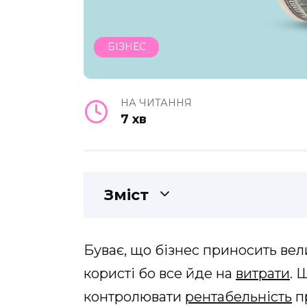
БІЗНЕС
НА ЧИТАННЯ
7 хв
Зміст
Буває, що бізнес приносить вел
користі бо все йде на
витрати
. 
контролювати
рентабельність
п