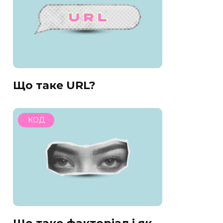
Що таке URL?
КОД